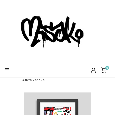
0

Œuvre Vendue