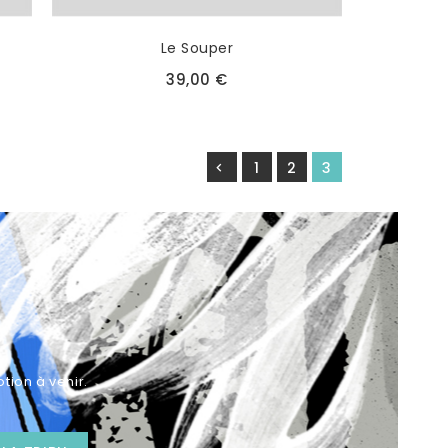
Le Souper
39,00 €
1
2
3

tion à venir.