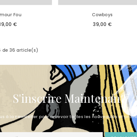
amour Fou
Cowboys
39,00 €
39,00 €
 de 36 article(s)
S'inscrire Maintenant
us à la newsletter pour recevoir toutes les nouveautés et promo