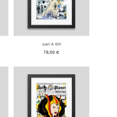
Just A Girl
79,00 €