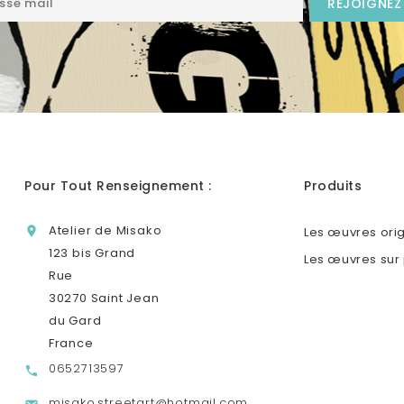
Pour Tout Renseignement :
Produits
Atelier de Misako

Les œuvres ori
123 bis Grand
Les œuvres sur
Rue
30270 Saint Jean
du Gard
France
0652713597

misako.streetart@hotmail.com